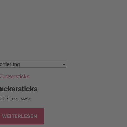
e
uckersticks
,00
€
zzgl. MwSt.
WEITERLESEN