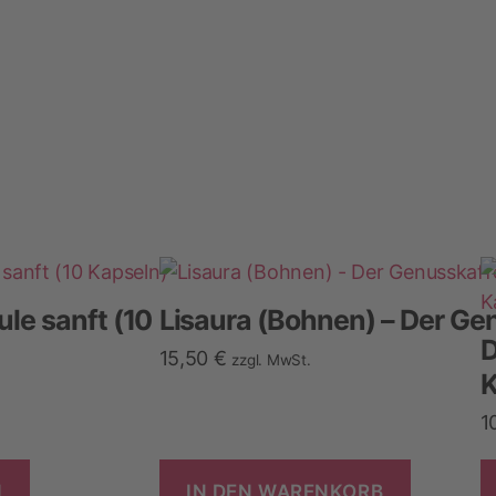
ule sanft (10
Lisaura (Bohnen) – Der Ge
D
15,50
€
zzgl. MwSt.
K
1
N
IN DEN WARENKORB