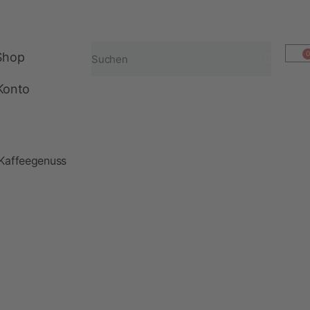
0
Shop
Konto
 Kaffeegenuss