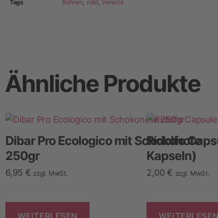
Tags
Bohnen
,
mild
,
Venezia
Ähnliche Produkte
Dibar Pro Ecologico mit Schokonote
Ridolfo Caps
250gr
Kapseln)
6,95
€
2,00
€
zzgl. MwSt.
zzgl. MwSt.
WEITERLESEN
WEITERLESE