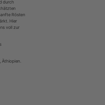
d durch
chätzten
sanfte Rösten
rkt. Hier
s voll zur
s
,
Äthiopien.