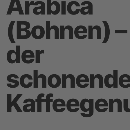
Arabica
(Bohnen) –
der
schonend
Kaffeegen